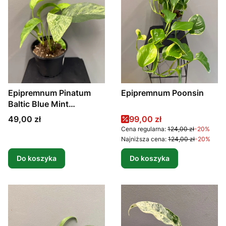
Epipremnum Pinatum
Epipremnum Poonsin
Baltic Blue Mint
Variegata d 11 cm
Cena
Cena promocyjna
49,00 zł
99,00 zł
Cena regularna:
124,00 zł
-20%
Najniższa cena:
124,00 zł
-20%
Do koszyka
Do koszyka