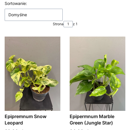
Lista produktów
Sortowanie:
Domyślne
Strona
z 1
Epipremnum Snow
Epipermnum Marble
Leopard
Green (Jungle Star)