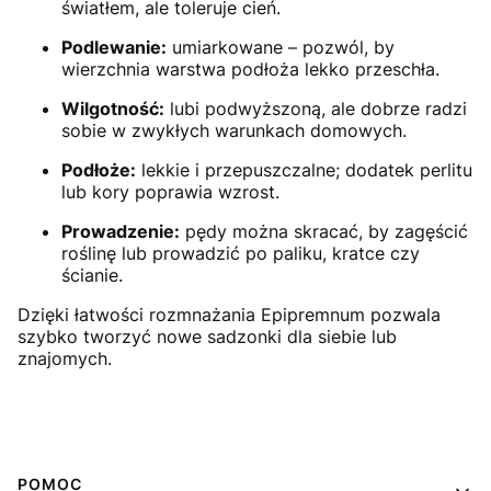
światłem, ale toleruje cień.
Podlewanie:
umiarkowane – pozwól, by
wierzchnia warstwa podłoża lekko przeschła.
Wilgotność:
lubi podwyższoną, ale dobrze radzi
sobie w zwykłych warunkach domowych.
Podłoże:
lekkie i przepuszczalne; dodatek perlitu
lub kory poprawia wzrost.
Prowadzenie:
pędy można skracać, by zagęścić
roślinę lub prowadzić po paliku, kratce czy
ścianie.
Dzięki łatwości rozmnażania Epipremnum pozwala
szybko tworzyć nowe sadzonki dla siebie lub
znajomych.
Linki w stopce
POMOC