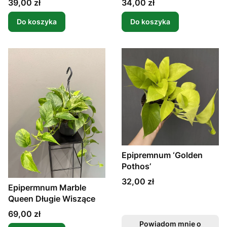
Cena
Cena
39,00 zł
34,00 zł
Do koszyka
Do koszyka
Epipremnum ‘Golden
Pothos’
Cena
32,00 zł
Epipermnum Marble
Queen Długie Wiszące
Cena
69,00 zł
Powiadom mnie o