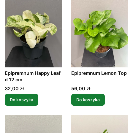
Epipremnum Happy Leaf
Epipremnum Lemon Top
d 12 cm
Cena
Cena
32,00 zł
56,00 zł
Do koszyka
Do koszyka