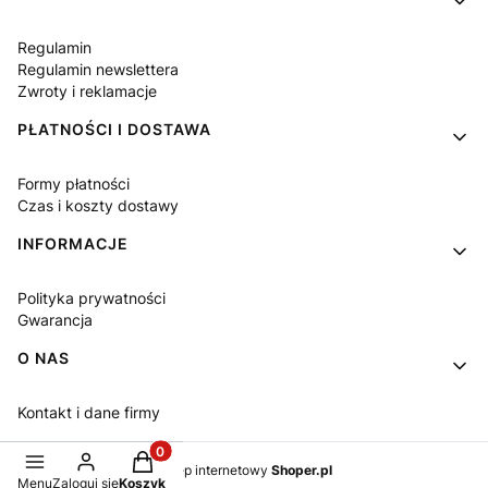
Regulamin
Regulamin newslettera
Zwroty i reklamacje
PŁATNOŚCI I DOSTAWA
Formy płatności
Czas i koszty dostawy
INFORMACJE
Polityka prywatności
Gwarancja
O NAS
Kontakt i dane firmy
Produkty w koszyku: 0. Zobacz szczegóły
Sklep internetowy
Shoper.pl
Menu
Zaloguj się
Koszyk