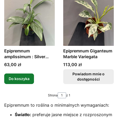
Epipremnum
Epipremnum Giganteum
amplissimum : Silver
Marble Variegata
Stripe
Cena
Cena
63,00 zł
113,00 zł
Powiadom mnie o
Do koszyka
dostępności
Strona
z 1
Epipremnum to roślina o minimalnych wymaganiach:
Światło:
preferuje jasne miejsce z rozproszonym