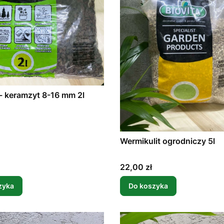
Podłoże - keramzyt 8-16 mm 2l
Wermikulit ogrodniczy 5l
Cena
22,00 zł
zyka
Do koszyka