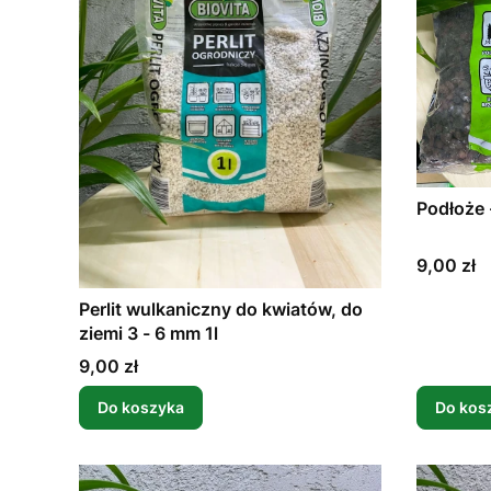
Cena
9,00 zł
Perlit wulkaniczny do kwiatów, do
ziemi 3 - 6 mm 1l
Cena
9,00 zł
Do koszyka
Do kos