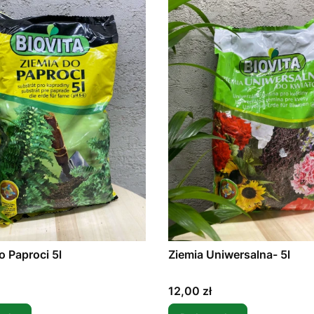
o Paproci 5l
Ziemia Uniwersalna- 5l
Cena
12,00 zł