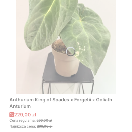
Anthurium King of Spades x Forgetii x Goliath
Anturium
Cena promocyjna
229,00 zł
Cena regularna:
299,00 zł
Najniższa cena:
299,00 zł