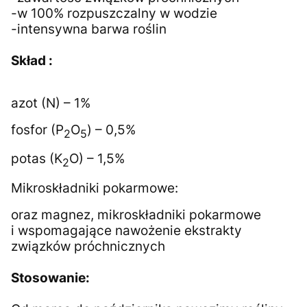
-w 100% rozpuszczalny w wodzie
-intensywna barwa roślin
Skład :
azot (N) – 1%
fosfor (P
O
) – 0,5%
2
5
potas (K
O) – 1,5%
2
Mikroskładniki pokarmowe:
oraz magnez, mikroskładniki pokarmowe
i wspomagające nawożenie ekstrakty
związków próchnicznych
Stosowanie: