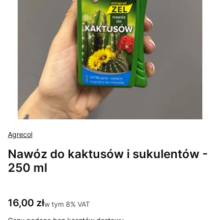
Agrecol
Nawóz do kaktusów i sukulentów -
250 ml
Cena
16,00 zł
w tym 8% VAT
w tym
8%
VAT