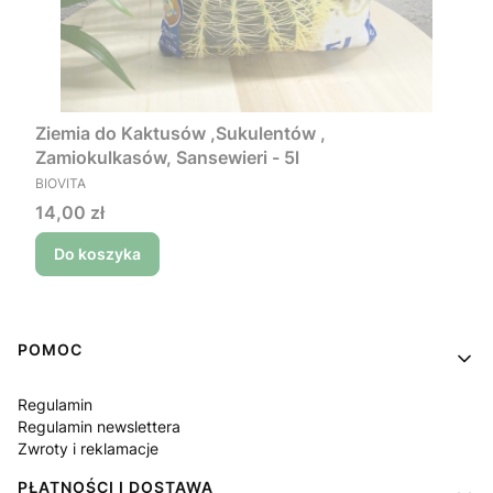
Ziemia do Kaktusów ,Sukulentów ,
Zamiokulkasów, Sansewieri - 5l
PRODUCENT
BIOVITA
Cena
14,00 zł
Do koszyka
Linki w stopce
POMOC
Regulamin
Regulamin newslettera
Zwroty i reklamacje
PŁATNOŚCI I DOSTAWA