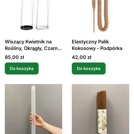
Wiszący Kwietnik na
Elastyczny Palik
Rośliny, Okrągły, Czarny
Kokosowy - Podpórka
L
Cena
Cena
85,00 zł
42,00 zł
Do koszyka
Do koszyka