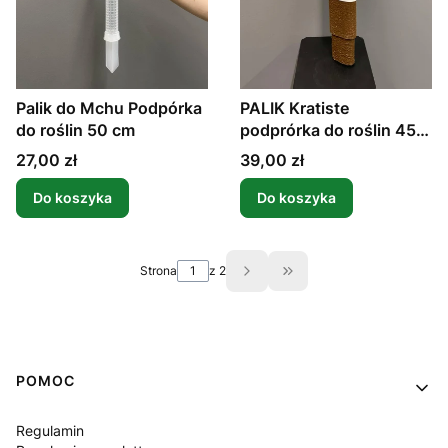
Palik do Mchu Podpórka
PALIK Kratiste
do roślin 50 cm
podprórka do roślin 45
cm
Cena
Cena
27,00 zł
39,00 zł
Do koszyka
Do koszyka
Strona
z 2
Przejdź do ostatniej st
Linki w stopce
POMOC
Regulamin