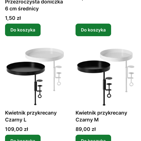
Przezroczysta doniczka
6 cm średnicy
Cena
1,50 zł
Do koszyka
Do koszyka
Kwietnik przykrecany
Kwietnik przykrecany
Czarny L
Czarny M
Cena
Cena
109,00 zł
89,00 zł
Do koszyka
Do koszyka