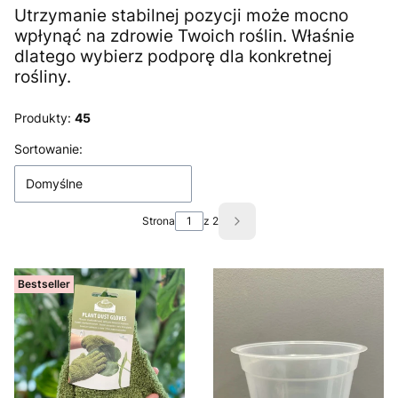
Utrzymanie stabilnej pozycji może mocno
wpłynąć na zdrowie Twoich roślin. Właśnie
dlatego wybierz podporę dla konkretnej
rośliny.
Produkty:
45
Lista produktów
Sortowanie:
Domyślne
Strona
z 2
Następne produkty
Bestseller