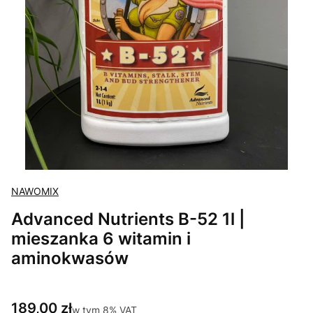
NAWOMIX
Advanced Nutrients B-52 1l |
mieszanka 6 witamin i
aminokwasów
Cena
189,00 zł
w tym 8% VAT
w tym
8%
VAT